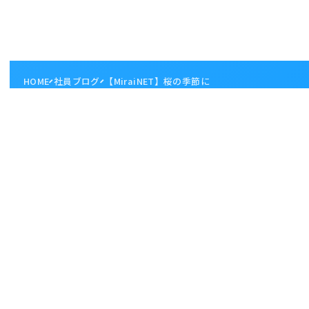
HOME
社員ブログ
【MiraiNET】桜の季節に