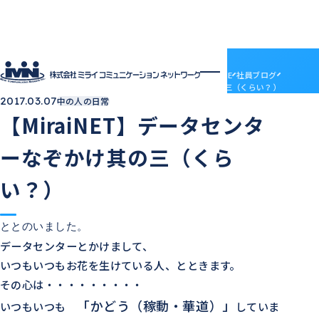
社員ブログ
HOME
社員ブログ
【MiraiNET】データセンターなぞかけ其の三（くらい？）
2017.03.07
中の人の日常
企業情報
【MiraiNET】データセンタ
企業情報トップ
サービス
会社概要
サービストップ
採用情報
ーなぞかけ其の三（くら
電子決済等代行業について
MRS
採用情報トップ
社員ブログ
沿革
ドメインセンター
ABOUT MIRAI
アクセス
い？）
部門紹介
Mirai DC
INTERVIEW
アクセス
LGWAN接続サービス
ENTRY
BSN(ミライ・ビジネスサポートネットワーク)
お知らせ
ととのいました。
ミライネット
お問い合わせ
データセンターとかけまして、
七宗町光インターネットサービス
プロバイダー・レンタルサーバー代理店
いつもいつもお花を生けている人、とときます。
受発注管理アプリ「惣菜EX」
契約約款
国際標準デジタルインボイス対応「PeppoLink」
他社商標について
その心は・・・・・・・・・
「かどう（稼動・華道）」
いつもいつも
していま