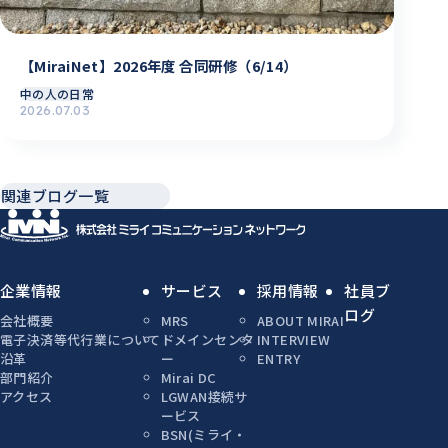
【MiraiNet】2026年度 合同研修（6/14）
中の人の日常
2026.07.03
関連ブログ一覧
企業情報
サービス
採用情報
社員ブ
ログ
会社概要
MRS
ABOUT MIRAI
電子決済等代行業について
ドメインセンタ
INTERVIEW
沿革
ー
ENTRY
部門紹介
Mirai DC
アクセス
LGWAN接続サ
ービス
BSN(ミライ・