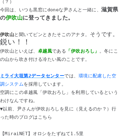
（？）
滋賀県
今回は、いつも黒窓にdoneな尹さんと一緒に、
の
伊吹山
に登ってきました。
そうです。
伊吹山
と聞いてピンときたそこのアナタ。
鋭い！！
伊吹山といえば、
卓越風
である
「伊吹おろし」
。冬にこ
の山から吹き付ける冷たい風のことです。
ミライ大垣第2データセンター
では、
環境に配慮した空
調システム
を採用しています。
空調にこの卓越風「伊吹おろし」を利用しているという
わけなんですね。
▼以前、尹さんが伊吹おろしを見に（見えるのか？）行
った時のブログはこちら
【MiraiNET】オロシをたずねて1.5里