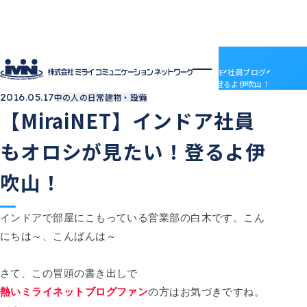
社員ブログ
HOME
社員ブログ
【MiraiNET】インドア社員もオロシが見たい！登るよ伊吹山！
2016.05.17
中の人の日常
建物・設備
企業情報
【MiraiNET】インドア社員
企業情報トップ
サービス
会社概要
サービストップ
採用情報
もオロシが見たい！登るよ伊
電子決済等代行業について
MRS
採用情報トップ
社員ブログ
沿革
ドメインセンター
ABOUT MIRAI
アクセス
吹山！
部門紹介
Mirai DC
INTERVIEW
アクセス
LGWAN接続サービス
ENTRY
BSN(ミライ・ビジネスサポートネットワーク)
お知らせ
インドアで部屋にこもっている営業部の白木です。こん
ミライネット
お問い合わせ
にちは～、こんばんは～
七宗町光インターネットサービス
プロバイダー・レンタルサーバー代理店
受発注管理アプリ「惣菜EX」
契約約款
国際標準デジタルインボイス対応「PeppoLink」
他社商標について
さて、この冒頭の書き出しで
熱いミライネットブログファン
の方はお気づきですね。