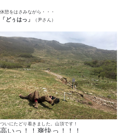
休憩をはさみながら・・・
「どぅはっ」
（尹さん）
ついにたどり着きました。山頂です！
高いっ！！爽快っ！！！