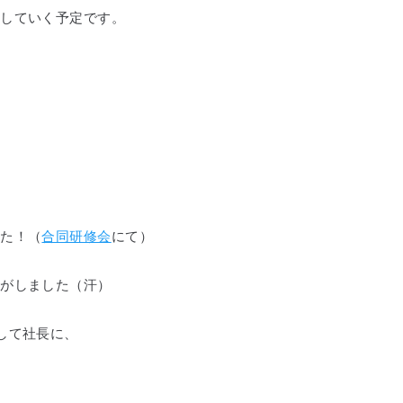
開していく予定です。
した！（
合同研修会
にて）
気がしました（汗）
して社長に、