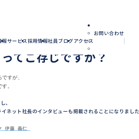
お問い合わせ
HOME
社員ブ
情報
サービス
採用情報
社員ブログ
アクセス
tv」ってご存じですか？
ろですが、
です。
をし、
ミライネット社長のインタビューも掲載されることになりまし
ク 伊藤 義仁