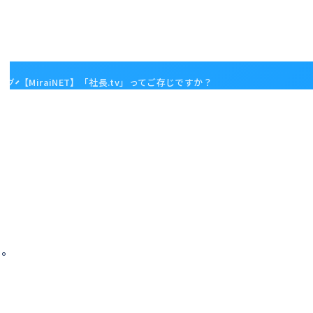
ログ
【MiraiNET】「社長.tv」ってご存じですか？
た。