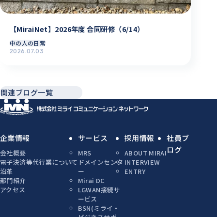
【MiraiNet】2026年度 合同研修（6/14）
中の人の日常
2026.07.03
関連ブログ一覧
企業情報
サービス
採用情報
社員ブ
ログ
会社概要
MRS
ABOUT MIRAI
電子決済等代行業について
ドメインセンタ
INTERVIEW
沿革
ー
ENTRY
部門紹介
Mirai DC
アクセス
LGWAN接続サ
ービス
BSN(ミライ・