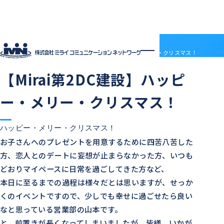
社員ブログ
HOME
社員ブログ
【Mirai第2DC建設】ハッピー・メリー・クリスマス！
2014.12.25
中の人の日常
ご近所の様子
【Mirai第2DC建設】ハッピ
企業情報
企業情報トップ
サービス
ー・メリー・クリスマス！
会社概要
サービストップ
採用情報
電子決済等代行業について
MRS
採用情報トップ
社員ブログ
沿革
ドメインセンター
ABOUT MIRAI
アクセス
ハッピー・メリー・クリスマス！
部門紹介
Mirai DC
INTERVIEW
お子さんへのプレゼントを用意するために四苦八苦した
アクセス
LGWAN接続サービス
ENTRY
方、恋人とのデートに妄想が止まらなかった方、いつも
BSN(ミライ・ビジネスサポートネットワーク)
お知らせ
ミライネット
お問い合わせ
どおりマイペースに日常を過ごしてきた方など、
七宗町光インターネットサービス
プロバイダー・レンタルサーバー代理店
本日に至るまでの過程は様々だとは思いますが、せっか
受発注管理アプリ「惣菜EX」
契約約款
くのイベントですので、少しでも幸せに過ごせたら良い
国際標準デジタルインボイス対応「PeppoLink」
他社商標について
なと思っている営業部の山本です。
と、前置きが長くなってしまいましたが、皆様、いかが