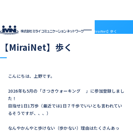
社員ブログ
HOME
社員ブログ
【MiraiNet】歩く
2026.06.09
中の人の日常
【MiraiNet】歩く
企業情報
企業情報トップ
サービス
会社概要
サービストップ
採用情報
電子決済等代行業について
MRS
採用情報トップ
社員ブログ
沿革
ドメインセンター
ABOUT MIRAI
アクセス
こんにちは、上野です。
部門紹介
Mirai DC
INTERVIEW
アクセス
LGWAN接続サービス
ENTRY
2026年も5月の「
さつきウォーキング
」に参加登録しまし
BSN(ミライ・ビジネスサポートネットワーク)
お知らせ
た！
ミライネット
お問い合わせ
七宗町光インターネットサービス
プロバイダー・レンタルサーバー代理店
目指せ1日1万歩（最近では1日７千歩でいいとも言われてい
受発注管理アプリ「惣菜EX」
契約約款
るそうですが、、、）
国際標準デジタルインボイス対応「PeppoLink」
他社商標について
なんやかんやと歩けない（歩かない）理由はたくさんあっ