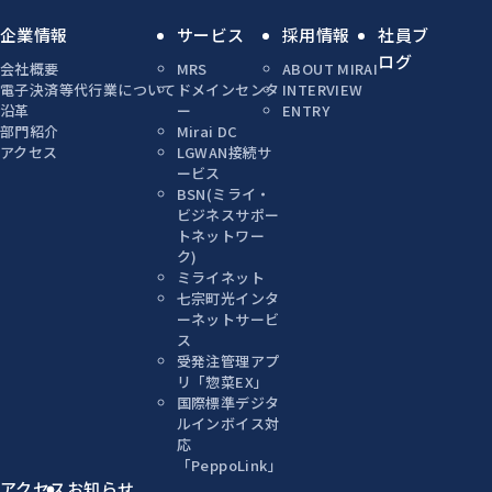
企業情報
サービス
採用情報
社員ブ
ログ
会社概要
MRS
ABOUT MIRAI
電子決済等代行業について
ドメインセンタ
INTERVIEW
沿革
ー
ENTRY
部門紹介
Mirai DC
アクセス
LGWAN接続サ
ービス
BSN(ミライ・
ビジネスサポー
トネットワー
ク)
ミライネット
七宗町光インタ
ーネットサービ
ス
受発注管理アプ
リ「惣菜EX」
国際標準デジタ
ルインボイス対
応
「PeppoLink」
アクセス
お知らせ