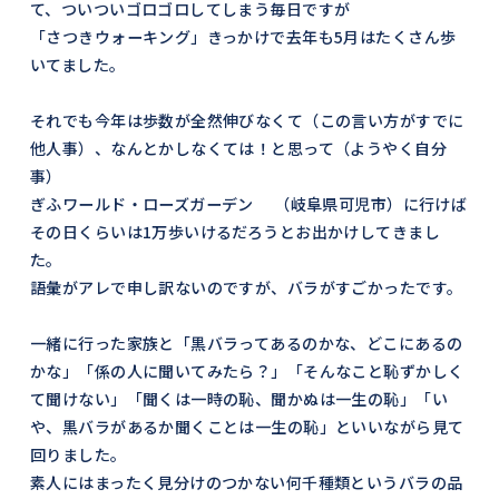
て、ついついゴロゴロしてしまう毎日ですが
「さつきウォーキング」きっかけで去年も5月はたくさん歩
いてました。
それでも今年は歩数が全然伸びなくて（この言い方がすでに
他人事）、なんとかしなくては！と思って（ようやく自分
事）
ぎふワールド・ローズガーデン
（岐阜県可児市）に行けば
その日くらいは1万歩いけるだろうとお出かけしてきまし
た。
語彙がアレで申し訳ないのですが、バラがすごかったです。
一緒に行った家族と「黒バラってあるのかな、どこにあるの
かな」「係の人に聞いてみたら？」「そんなこと恥ずかしく
て聞けない」「聞くは一時の恥、聞かぬは一生の恥」「い
や、黒バラがあるか聞くことは一生の恥」といいながら見て
回りました。
素人にはまったく見分けのつかない何千種類というバラの品