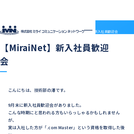
社員ブログ
HOME
社員ブログ
【MiraiNet】新入社員歓迎会
2025.11.05
中の人の日常
【MiraiNet】新入社員歓迎
企業情報
企業情報トップ
サービス
会
会社概要
サービストップ
採用情報
電子決済等代行業について
MRS
採用情報トップ
社員ブログ
沿革
ドメインセンター
ABOUT MIRAI
アクセス
部門紹介
Mirai DC
INTERVIEW
アクセス
LGWAN接続サービス
ENTRY
こんにちは、技術部の澤です。
BSN(ミライ・ビジネスサポートネットワーク)
お知らせ
ミライネット
お問い合わせ
9月末に新入社員歓迎会がありました。
七宗町光インターネットサービス
プロバイダー・レンタルサーバー代理店
受発注管理アプリ「惣菜EX」
こんな時期にと思われる方もいらっしゃるかもしれません
契約約款
国際標準デジタルインボイス対応「PeppoLink」
他社商標について
が、
実は入社した方が「.com Master」という資格を取得した後