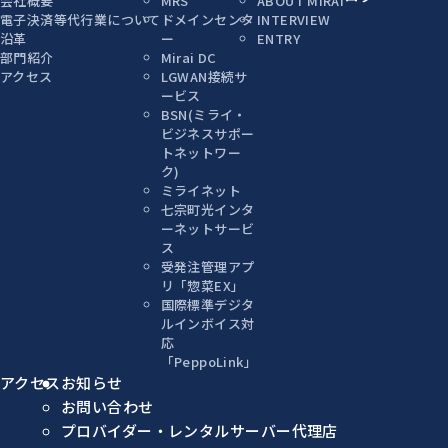
会社概要
MRS
ABOUT MIRAI
電子決済等代行業について
ドメインセンタ
INTERVIEW
沿革
ー
ENTRY
部門紹介
Mirai DC
アクセス
LGWAN接続サ
ービス
BSN(ミライ・
ビジネスサポー
トネットワー
ク)
ミライネット
七宗町光インタ
ーネットサービ
ス
受発注管理アプ
リ「惣菜EX」
国際標準デジタ
ルインボイス対
応
「PeppoLink」
アクセス
お知らせ
お問い合わせ
プロバイダー・レンタルサーバー代理店