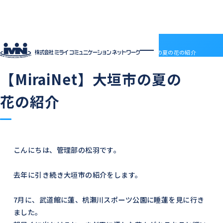
社員ブログ
HOME
社員ブログ
【MiraiNet】大垣市の夏の花の紹介
2024.08.13
中の人の日常
ご近所の様子
【MiraiNet】大垣市の夏の
企業情報
企業情報トップ
サービス
花の紹介
会社概要
サービストップ
採用情報
電子決済等代行業について
MRS
採用情報トップ
社員ブログ
沿革
ドメインセンター
ABOUT MIRAI
アクセス
部門紹介
Mirai DC
INTERVIEW
アクセス
LGWAN接続サービス
ENTRY
こんにちは、管理部の松羽です。
BSN(ミライ・ビジネスサポートネットワーク)
お知らせ
ミライネット
お問い合わせ
去年に引き続き大垣市の紹介をします。
七宗町光インターネットサービス
プロバイダー・レンタルサーバー代理店
受発注管理アプリ「惣菜EX」
契約約款
国際標準デジタルインボイス対応「PeppoLink」
他社商標について
7月に、武道館に蓮、杭瀬川スポーツ公園に睡蓮を見に行き
ました。