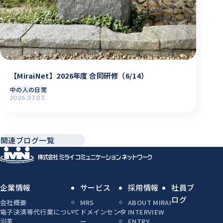
【MiraiNet】2026年度 合同研修（6/14）
中の人の日常
2026.07.03
関連ブログ一覧
企業情報
サービス
採用情報
社員ブ
ログ
会社概要
MRS
ABOUT MIRAI
電子決済等代行業について
ドメインセンタ
INTERVIEW
沿革
ー
ENTRY