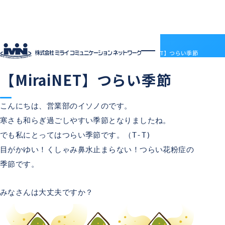
社員ブログ
HOME
社員ブログ
【MiraiNET】つらい季節
2019.03.11
中の人の日常
ご近所の様子
【MiraiNET】つらい季節
企業情報
企業情報トップ
サービス
会社概要
サービストップ
採用情報
こんにちは、営業部のイソノのです。
電子決済等代行業について
MRS
採用情報トップ
社員ブログ
寒さも和らぎ過ごしやすい季節となりましたね。
沿革
ドメインセンター
ABOUT MIRAI
アクセス
部門紹介
Mirai DC
でも私にとってはつらい季節です。（T-T)
INTERVIEW
アクセス
LGWAN接続サービス
ENTRY
目がかゆい！くしゃみ鼻水止まらない！つらい花粉症の
BSN(ミライ・ビジネスサポートネットワーク)
お知らせ
季節です。
ミライネット
お問い合わせ
七宗町光インターネットサービス
プロバイダー・レンタルサーバー代理店
受発注管理アプリ「惣菜EX」
契約約款
みなさんは大丈夫ですか？
国際標準デジタルインボイス対応「PeppoLink」
他社商標について