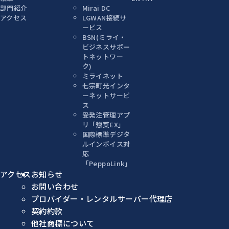
部門紹介
Mirai DC
アクセス
LGWAN接続サ
ービス
BSN(ミライ・
ビジネスサポー
トネットワー
ク)
ミライネット
七宗町光インタ
ーネットサービ
ス
受発注管理アプ
リ「惣菜EX」
国際標準デジタ
ルインボイス対
応
「PeppoLink」
アクセス
お知らせ
お問い合わせ
プロバイダー・レンタルサーバー代理店
契約約款
他社商標について