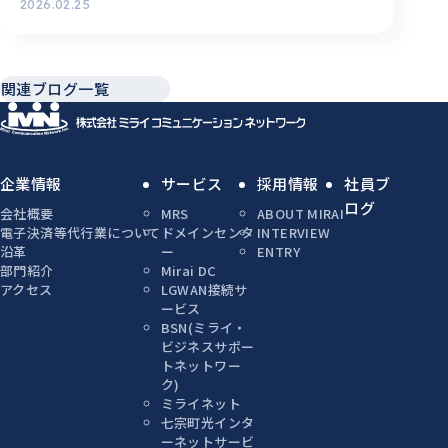
2026.02.25
関連ブログ一覧
企業情報
サービス
採用情報
社員ブ
ログ
会社概要
MRS
ABOUT MIRAI
電子決済等代行業について
ドメインセンタ
INTERVIEW
沿革
ー
ENTRY
部門紹介
Mirai DC
アクセス
LGWAN接続サ
ービス
BSN(ミライ・
ビジネスサポー
トネットワー
ク)
ミライネット
七宗町光インタ
ーネットサービ