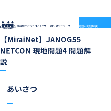
社員ブログ
HOME
社員ブログ
【MiraiNet】JANOG55 NETCON 現地問題4 問題解説
2025.01.29
技術部情報
【MiraiNet】JANOG55
企業情報
企業情報トップ
サービス
NETCON 現地問題4 問題解
会社概要
サービストップ
採用情報
電子決済等代行業について
MRS
採用情報トップ
社員ブログ
説
沿革
ドメインセンター
ABOUT MIRAI
アクセス
部門紹介
Mirai DC
INTERVIEW
アクセス
LGWAN接続サービス
ENTRY
BSN(ミライ・ビジネスサポートネットワーク)
お知らせ
ミライネット
お問い合わせ
あいさつ
七宗町光インターネットサービス
プロバイダー・レンタルサーバー代理店
受発注管理アプリ「惣菜EX」
契約約款
国際標準デジタルインボイス対応「PeppoLink」
他社商標について