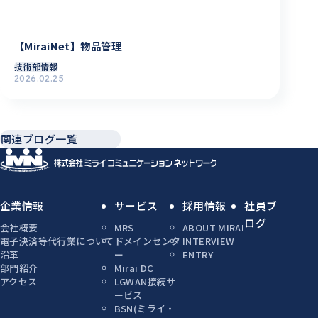
【MiraiNet】物品管理
技術部情報
2026.02.25
関連ブログ一覧
企業情報
サービス
採用情報
社員ブ
ログ
会社概要
MRS
ABOUT MIRAI
電子決済等代行業について
ドメインセンタ
INTERVIEW
沿革
ー
ENTRY
部門紹介
Mirai DC
アクセス
LGWAN接続サ
ービス
BSN(ミライ・