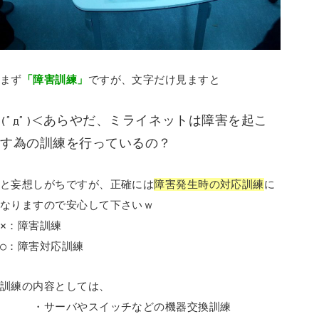
まず
「障害訓練」
ですが、文字だけ見ますと
あらやだ、ミライネットは障害を起こ
(ﾟдﾟ)＜
す為の訓練を行っているの？
と妄想しがちですが、正確には
障害発生時の対応訓練
に
なりますので安心して下さいｗ
×：障害訓練
○：障害対応訓練
訓練の内容としては、
・サーバやスイッチなどの機器交換訓練