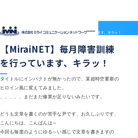
社員ブログ
HOME
社員ブログ
【MiraiNET】毎月障害訓練を行っています、キラッ！
2016.11.14
技術部情報
中の人の日常
【MiraiNET】毎月障害訓練
企業情報
企業情報トップ
サービス
を行っています、キラッ！
会社概要
サービストップ
採用情報
電子決済等代行業について
MRS
採用情報トップ
社員ブログ
沿革
ドメインセンター
ABOUT MIRAI
アクセス
タイトルにインパクトが無かったので、某超時空要塞の
部門紹介
Mirai DC
INTERVIEW
アクセス
ヒロイン風に変えてみました。
LGWAN接続サービス
ENTRY
BSN(ミライ・ビジネスサポートネットワーク)
お知らせ
、、、、、まだまだ修業が足りないみたいです。
ミライネット
お問い合わせ
七宗町光インターネットサービス
プロバイダー・レンタルサーバー代理店
どうも文章を書くのが苦手な尹です、お久しぶりです、
受発注管理アプリ「惣菜EX」
契約約款
国際標準デジタルインボイス対応「PeppoLink」
他社商標について
こんにちは、こんばんは～
今回も毎度のようにゆる～い感じで文章を書きますの