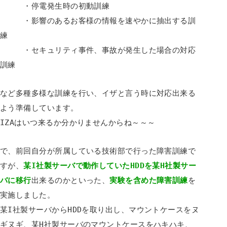
・停電発生時の初動訓練
・影響のあるお客様の情報を速やかに抽出する訓
練
・セキュリティ事件、事故が発生した場合の対応
訓練
など多種多様な訓練を行い、イザと言う時に対応出来る
よう準備しています。
IZAはいつ来るか分かりませんからね～～～
で、前回自分が所属している技術部で行った障害訓練で
すが、
某I社製サーバで動作していたHDDを某H社製サー
バに移行
出来るのかといった、
実験を含めた障害訓練
を
実施しました。
某I社製サーバからHDDを取り出し、マウントケースをヌ
ギヌギ、某H社製サーバのマウントケースをハキハキ、