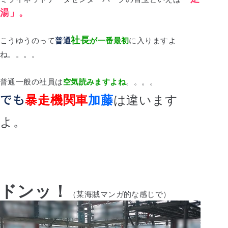
湯」。
社長
こうゆうのって
普通
が一番最初
に入りますよ
ね。。。。
普通一般の社員は
空気読みますよね
。。。。
でも
暴走機関車
加藤
は違います
よ。
ドンッ！
（某海賊マンガ的な感じで）