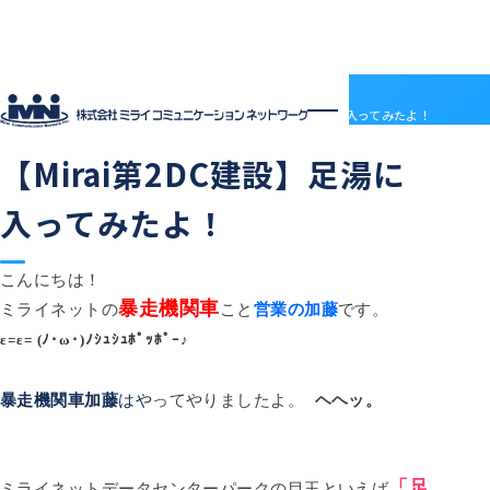
社員ブログ
HOME
社員ブログ
【Mirai第2DC建設】足湯に入ってみたよ！
2015.03.03
建物・設備
【Mirai第2DC建設】足湯に
企業情報
企業情報トップ
サービス
入ってみたよ！
会社概要
サービストップ
採用情報
電子決済等代行業について
MRS
採用情報トップ
社員ブログ
沿革
ドメインセンター
ABOUT MIRAI
アクセス
こんにちは！
部門紹介
Mirai DC
INTERVIEW
暴走機関車
ミライネットの
こと
営業の加藤
です。
アクセス
LGWAN接続サービス
ENTRY
BSN(ミライ・ビジネスサポートネットワーク)
お知らせ
ε=ε= (ﾉ･ω･)ﾉ
ｼｭｼｭﾎﾟｯﾎﾟｰ♪
ミライネット
お問い合わせ
七宗町光インターネットサービス
プロバイダー・レンタルサーバー代理店
暴走機関車加藤
はや
ってやりましたよ。
ヘヘッ。
受発注管理アプリ「惣菜EX」
契約約款
国際標準デジタルインボイス対応「PeppoLink」
他社商標について
「足
ミライネットデータセンターパークの目玉といえば