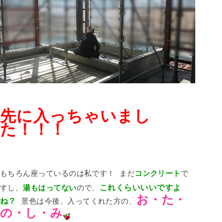
先に入っちゃいまし
た！！！
もちろん座っているのは私です！
まだ
コンクリート
で
これくらいいいですよ
すし、
湯もはってない
ので、
お・た・
ね？
景色は今後、入ってくれた方の、
の・し・み