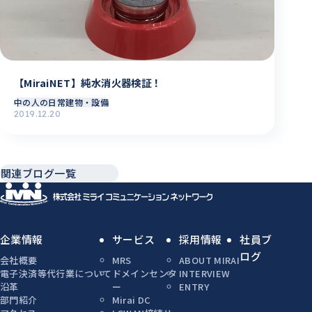
【MiraiNET】純水消火器検証！
中の人の日常
建物・設備
2019.12.20
関連ブログ一覧
企業情報
サービス
採用情報
社員ブ
ログ
会社概要
MRS
ABOUT MIRAI
電子決済等代行業について
ドメインセンタ
INTERVIEW
沿革
ー
ENTRY
部門紹介
Mirai DC