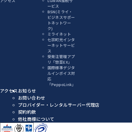
アクセス
LGWAN接続サ
ービス
BSN(ミライ・
ビジネスサポー
トネットワー
ク)
ミライネット
七宗町光インタ
ーネットサービ
ス
受発注管理アプ
リ「惣菜EX」
国際標準デジタ
ルインボイス対
応
「PeppoLink」
アクセス
お知らせ
お問い合わせ
プロバイダー・レンタルサーバー代理店
契約約款
他社商標について