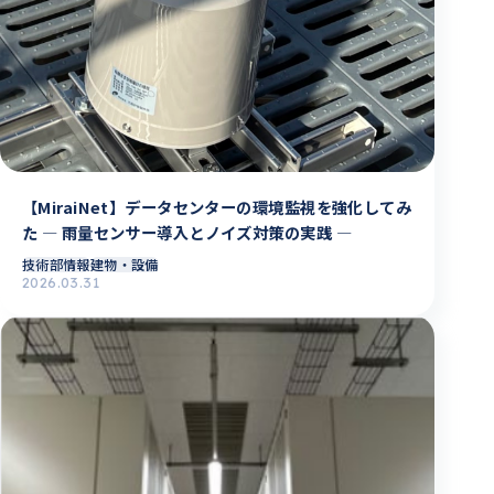
【MiraiNet】データセンターの環境監視を強化してみ
た ― 雨量センサー導入とノイズ対策の実践 ―
技術部情報
建物・設備
2026.03.31