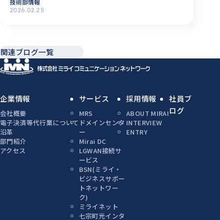
技術部情報
2026.02.25
関連ブログ一覧
企業情報
サービス
採用情報
社員ブ
ログ
会社概要
MRS
ABOUT MIRAI
電子決済等代行業について
ドメインセンタ
INTERVIEW
沿革
ー
ENTRY
部門紹介
Mirai DC
アクセス
LGWAN接続サ
ービス
BSN(ミライ・
ビジネスサポー
トネットワー
ク)
ミライネット
七宗町光インタ