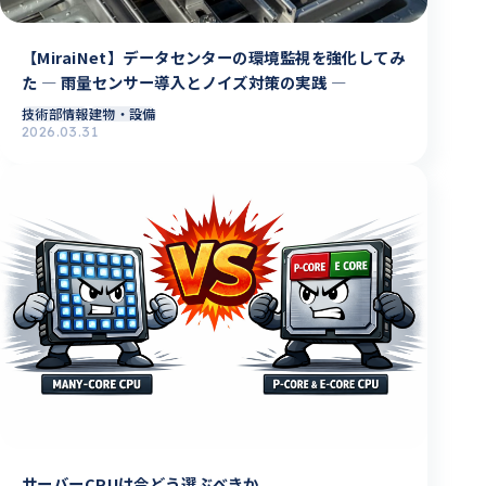
【MiraiNet】データセンターの環境監視を強化してみ
た ― 雨量センサー導入とノイズ対策の実践 ―
技術部情報
建物・設備
2026.03.31
サーバーCPUは今どう選ぶべきか