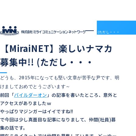
社員ブログ
HOME
社員ブログ
【MiraiNET】楽しいナマカ募集中!! (ただし・・・
2015.01.30
技術部情報
中の人の日常
【MiraiNET】楽しいナマカ
企業情報
企業情報トップ
サービス
募集中!! (ただし・・・
会社概要
サービストップ
採用情報
電子決済等代行業について
MRS
採用情報トップ
社員ブログ
沿革
ドメインセンター
ABOUT MIRAI
アクセス
どうも、2015年になっても堅い文章が苦手な尹です、明
部門紹介
Mirai DC
INTERVIEW
アクセス
けましておめでとうございます～
LGWAN接続サービス
ENTRY
BSN(ミライ・ビジネスサポートネットワーク)
お知らせ
前回「
パイルダーオン
」の記事を書いたところ、意外と
ミライネット
お問い合わせ
アクセスがありましたｗ
七宗町光インターネットサービス
プロバイダー・レンタルサーバー代理店
やっぱりマジンガーはイイですね!!
受発注管理アプリ「惣菜EX」
契約約款
で今回は少し真面目な記事になりまして、仲間(社員)募
国際標準デジタルインボイス対応「PeppoLink」
他社商標について
集の話です。
現在ミライネットでは仲間を募集しています。どーゆー