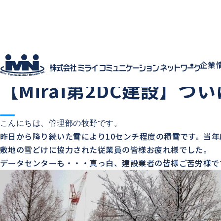
社員ブログ
企業
2014.12.18
中の人の日常
建物・設備
【Mirai第2DC建設】つ
こんにちは、管理部の牧野です。
昨日から降り続いた雪により10センチ程度の積雪です。当
敷地の雪どけに協力された従業員の皆様お疲れ様でした。
データセンターも・・・真っ白、建設業者の皆様ご苦労様で