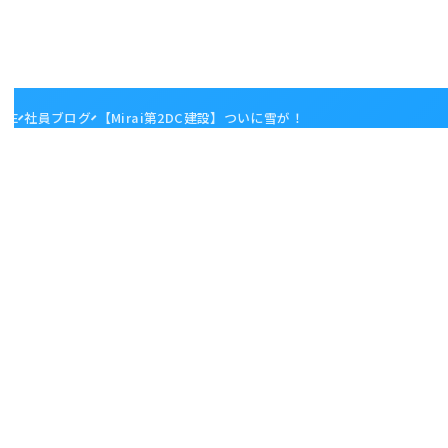
ME
社員ブログ
【Mirai第2DC建設】ついに雪が！