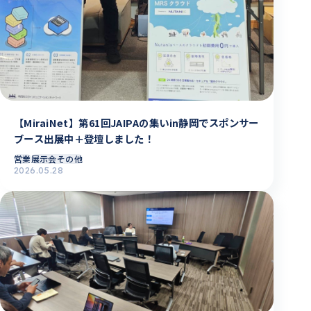
【MiraiNet】第61回JAIPAの集いin静岡でスポンサー
ブース出展中＋登壇しました！
営業
展示会その他
2026.05.28