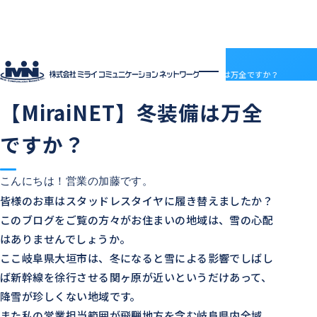
社員ブログ
HOME
社員ブログ
【MiraiNET】冬装備は万全ですか？
2014.12.16
営業
中の人の日常
【MiraiNET】冬装備は万全
企業情報
企業情報トップ
サービス
ですか？
会社概要
サービストップ
採用情報
電子決済等代行業について
MRS
採用情報トップ
社員ブログ
沿革
ドメインセンター
ABOUT MIRAI
アクセス
こんにちは！営業の加藤です。
部門紹介
Mirai DC
INTERVIEW
皆様のお車はスタッドレスタイヤに履き替えましたか？
アクセス
LGWAN接続サービス
ENTRY
このブログをご覧の方々がお住まいの地域は、雪の心配
BSN(ミライ・ビジネスサポートネットワーク)
お知らせ
ミライネット
お問い合わせ
はありませんでしょうか。
七宗町光インターネットサービス
プロバイダー・レンタルサーバー代理店
ここ岐阜県大垣市は、冬になると雪による影響でしばし
受発注管理アプリ「惣菜EX」
契約約款
ば新幹線を徐行させる関ヶ原が近いというだけあって、
国際標準デジタルインボイス対応「PeppoLink」
他社商標について
降雪が珍しくない地域です。
また私の営業担当範囲が飛騨地方を含む岐阜県内全域