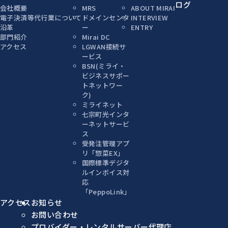
ログ
会社概要
MRS
ABOUT MIRAI
電子決済等代行業について
ドメインセンタ
INTERVIEW
沿革
ー
ENTRY
部門紹介
Mirai DC
アクセス
LGWAN接続サ
ービス
BSN(ミライ・
ビジネスサポー
トネットワー
ク)
ミライネット
七宗町光インタ
ーネットサービ
ス
受発注管理アプ
リ「惣菜EX」
国際標準デジタ
ルインボイス対
応
「PeppoLink」
アクセス
お知らせ
お問い合わせ
プロバイダー・レンタルサーバー代理店