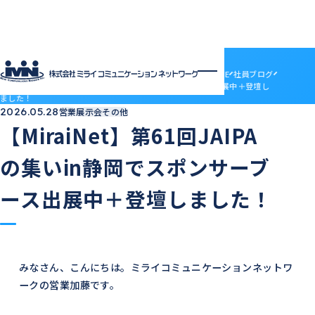
社員ブログ
HOME
社員ブログ
【MiraiNet】第61回JAIPAの集いin静岡でスポンサーブース出展中＋登壇し
ました！
企業情報
2026.05.28
営業
展示会その他
企業情報トップ
サービス
【MiraiNet】第61回JAIPA
会社概要
サービストップ
採用情報
電子決済等代行業について
MRS
の集いin静岡でスポンサーブ
採用情報トップ
社員ブログ
沿革
ドメインセンター
ABOUT MIRAI
アクセス
部門紹介
Mirai DC
ース出展中＋登壇しました！
INTERVIEW
アクセス
LGWAN接続サービス
ENTRY
BSN(ミライ・ビジネスサポートネットワーク)
お知らせ
ミライネット
お問い合わせ
七宗町光インターネットサービス
プロバイダー・レンタルサーバー代理店
受発注管理アプリ「惣菜EX」
契約約款
みなさん、こんにちは。ミライコミュニケーションネットワ
国際標準デジタルインボイス対応「PeppoLink」
他社商標について
ークの営業加藤です。