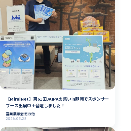
【MiraiNet】第61回JAIPAの集いin静岡でスポンサー
ブース出展中＋登壇しました！
営業
展示会その他
2026.05.28