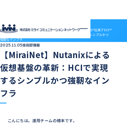
社員ブログ
HOME
社員ブログ
【MiraiNet】Nutanixによる仮想基盤の革新：HCIで実現するシンプルかつ
強靭なインフラ
企業情報
2025.11.05
技術部情報
企業情報トップ
サービス
【MiraiNet】Nutanixによる
会社概要
サービストップ
採用情報
電子決済等代行業について
MRS
仮想基盤の革新：HCIで実現
採用情報トップ
社員ブログ
沿革
ドメインセンター
ABOUT MIRAI
アクセス
部門紹介
Mirai DC
するシンプルかつ強靭なイン
INTERVIEW
アクセス
LGWAN接続サービス
ENTRY
BSN(ミライ・ビジネスサポートネットワーク)
お知らせ
フラ
ミライネット
お問い合わせ
七宗町光インターネットサービス
プロバイダー・レンタルサーバー代理店
受発注管理アプリ「惣菜EX」
契約約款
国際標準デジタルインボイス対応「PeppoLink」
他社商標について
こんにちは。運用チームの橋本です。