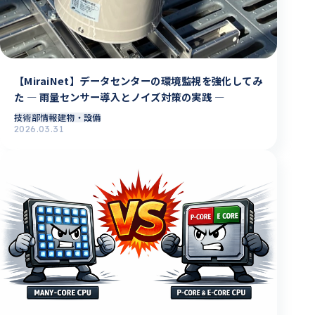
【MiraiNet】データセンターの環境監視を強化してみ
た ― 雨量センサー導入とノイズ対策の実践 ―
技術部情報
建物・設備
2026.03.31