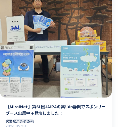
【MiraiNet】第61回JAIPAの集いin静岡でスポンサー
ブース出展中＋登壇しました！
営業
展示会その他
2026.05.28