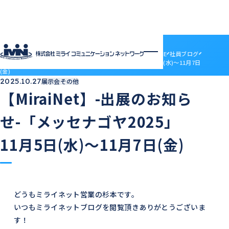
社員ブログ
HOME
社員ブログ
【MiraiNet】-出展のお知らせ-「メッセナゴヤ2025」 11月5日(水)～11月7日
(金)
企業情報
2025.10.27
展示会その他
企業情報トップ
サービス
【MiraiNet】-出展のお知ら
会社概要
サービストップ
採用情報
電子決済等代行業について
MRS
せ-「メッセナゴヤ2025」
採用情報トップ
社員ブログ
沿革
ドメインセンター
ABOUT MIRAI
アクセス
部門紹介
Mirai DC
11月5日(水)～11月7日(金)
INTERVIEW
アクセス
LGWAN接続サービス
ENTRY
BSN(ミライ・ビジネスサポートネットワーク)
お知らせ
ミライネット
お問い合わせ
七宗町光インターネットサービス
プロバイダー・レンタルサーバー代理店
受発注管理アプリ「惣菜EX」
契約約款
どうもミライネット営業の杉本です。
国際標準デジタルインボイス対応「PeppoLink」
他社商標について
いつもミライネットブログを閲覧頂きありがとうございま
す！