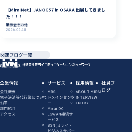
【MiraiNet】JANOG57 in OSAKA 出展してきまし
た！！！
展示会その他
2026.02.18
関連ブログ一覧
企業情報
サービス
採用情報
社員ブ
ログ
会社概要
MRS
ABOUT MIRAI
電子決済等代行業について
ドメインセンタ
INTERVIEW
沿革
ー
ENTRY
部門紹介
Mirai DC
アクセス
LGWAN接続サ
ービス
BSN(ミライ・
ビジネスサポー