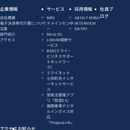
企業情報
サービス
採用情報
社員ブ
ログ
会社概要
MRS
ABOUT MIRAI
電子決済等代行業について
ドメインセンタ
INTERVIEW
沿革
ー
ENTRY
部門紹介
Mirai DC
アクセス
LGWAN接続サ
ービス
BSN(ミライ・
ビジネスサポー
トネットワー
ク)
ミライネット
七宗町光インタ
ーネットサービ
ス
受発注管理アプ
リ「惣菜EX」
国際標準デジタ
ルインボイス対
応
「PeppoLink」
アクセス
お知らせ