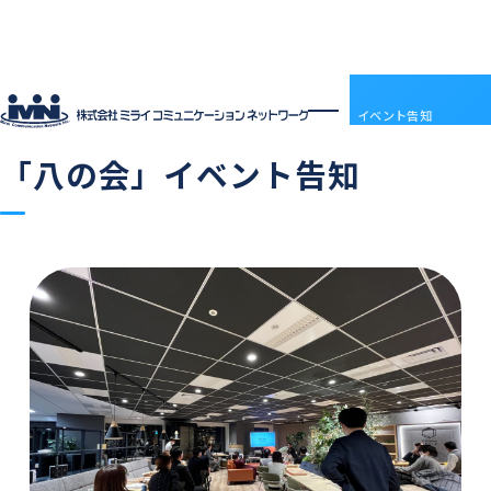
社員ブログ
HOME
社員ブログ
「八の会」イベント告知
2023.11.17
営業
「八の会」イベント告知
企業情報
企業情報トップ
サービス
会社概要
サービストップ
採用情報
電子決済等代行業について
MRS
採用情報トップ
社員ブログ
沿革
ドメインセンター
ABOUT MIRAI
アクセス
部門紹介
Mirai DC
INTERVIEW
アクセス
LGWAN接続サービス
ENTRY
BSN(ミライ・ビジネスサポートネットワーク)
お知らせ
ミライネット
お問い合わせ
七宗町光インターネットサービス
プロバイダー・レンタルサーバー代理店
受発注管理アプリ「惣菜EX」
契約約款
国際標準デジタルインボイス対応「PeppoLink」
他社商標について